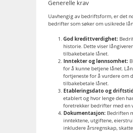
Generelle krav
Uavhengig av bedriftsform, er det noe
bedrifter som søker om usikrede lån
God kredittverdighet:
Bedri
historie. Dette viser långivere
tilbakebetale lånet.
Inntekter og lønnsomhet:
B
for å kunne betjene lånet. Lång
fortjeneste for å vurdere om d
tilbakebetale lånet.
Etableringsdato og driftstid
etablert og hvor lenge den har
foretrekker bedrifter med en v
Dokumentasjon:
Bedriften 
inntektene, utgiftene, eierst
inkludere årsregnskap, skatte