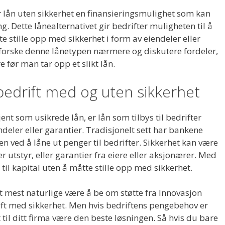
 lån uten sikkerhet en finansieringsmulighet som kan
g. Dette lånealternativet gir bedrifter muligheten til å
e stille opp med sikkerhet i form av eiendeler eller
 utforske denne lånetypen nærmere og diskutere fordeler,
 før man tar opp et slikt lån.
l bedrift med og uten sikkerhet
jent som usikrede lån, er lån som tilbys til bedrifter
ndeler eller garantier. Tradisjonelt sett har bankene
en ved å låne ut penger til bedrifter. Sikkerhet kan være
 utstyr, eller garantier fra eiere eller aksjonærer. Med
 til kapital uten å måtte stille opp med sikkerhet.
t mest naturlige være å be om støtte fra Innovasjon
rift med sikkerhet. Men hvis bedriftens pengebehov er
 til ditt firma være den beste løsningen. Så hvis du bare