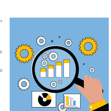
ir
d.
il