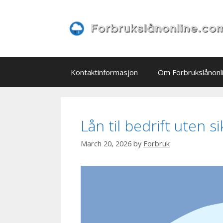
Skip
to
content
Kontaktinformasjon
Om Forbrukslånonl
Lån til bedrift uten s
March 20, 2026
by
Forbruk