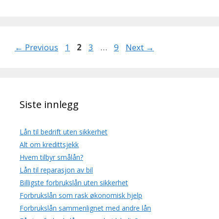
Page
Page
Page
Page
←
Previous
1
2
3
…
9
Next
→
Siste innlegg
Lån til bedrift uten sikkerhet
Alt om kredittsjekk
Hvem tilbyr smålån?
Lån til reparasjon av bil
Billigste forbrukslån uten sikkerhet
Forbrukslån som rask økonomisk hjelp
Forbrukslån sammenlignet med andre lån