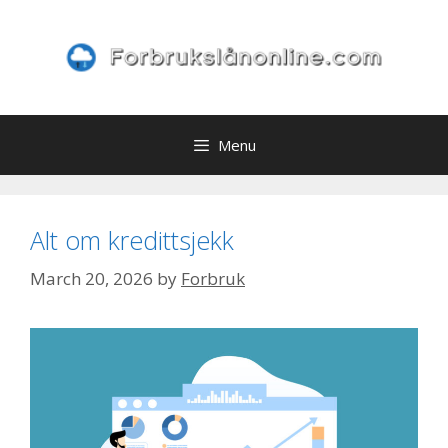
Skip
to
content
Menu
Alt om kredittsjekk
March 20, 2026
by
Forbruk