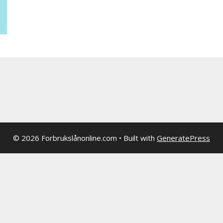
© 2026 Forbrukslånonline.com
• Built with
GeneratePress