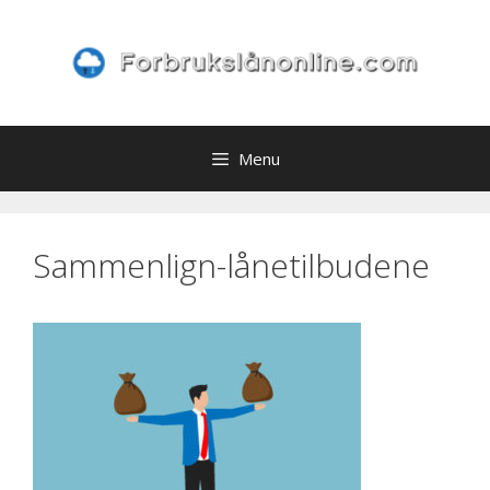
Skip
to
content
Menu
Sammenlign-lånetilbudene