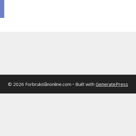
© 2026 Forbrukslånonline.com
• Built with
GeneratePress