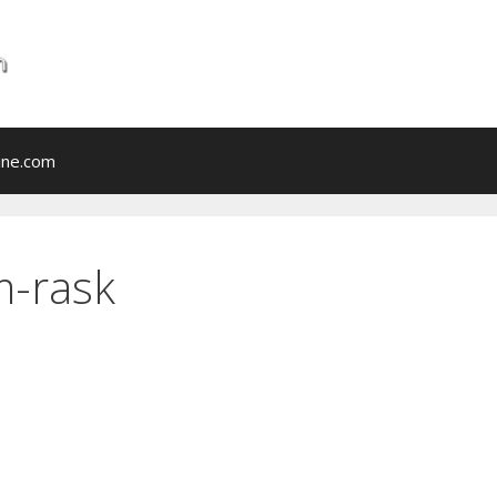
ine.com
m-rask