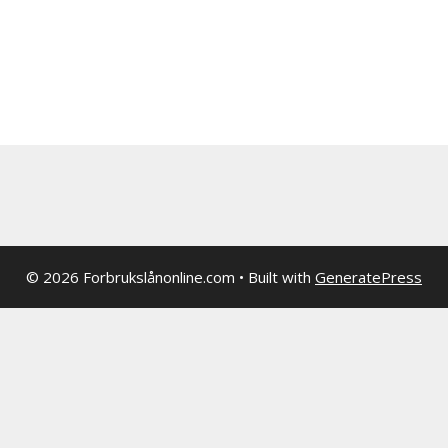
© 2026 Forbrukslånonline.com
• Built with
GeneratePress