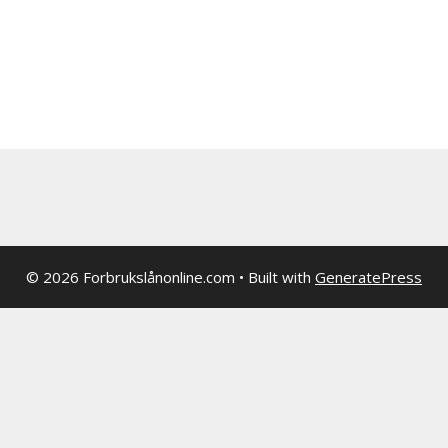
© 2026 Forbrukslånonline.com
• Built with
GeneratePress