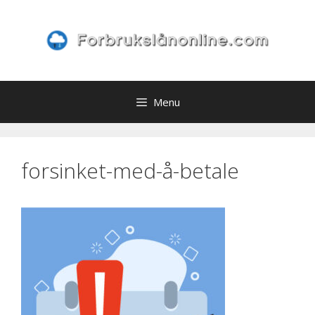
Skip
to
content
Menu
forsinket-med-å-betale