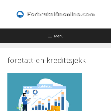
Skip
to
content
Menu
foretatt-en-kredittsjekk